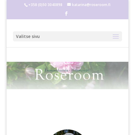
+358 (0)50 3040898
katarina@roseroom.fi
Valitse sivu