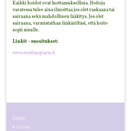
Kaikki hoidot ovat luottamuksellisia. Hoitoja
varatessa tulee aina ilmoittaa jos olet raskaana tai
sairaana sekä mahdollinen lääkitys. Jos olet
sairaana, varmistathan lääkäriltäsi, että hoito
sopii sinulle.
Linkit – suositukset:
www.westanqvarn.fi
Sivut
Etusivu