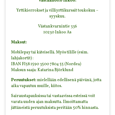
Vastaanotto Inkoo:
Yrttikierrokset ja villiyrttikurssit toukokuu –
syyskuu.
Västankvarnintie 336
10230 Inkoo As
Maksut:
Mobilepay tai käteisellä. Myös tilille (esim.
lahjakortit) :
IBAN FI58 1590 3500 7804 55 (Nordea)
Maksun saaja: Katarina Björklund
Peruutukset:
mielellään edellisenä päivänä, jotta
aika vapautuu muille, kiitos.
Sairaustapauksissa tai vastaavissa esteissä voit
varata uuden ajan maksutta. Ilmoittamatta
jättäneistä peruutuksista peritään 50% hinnasta.